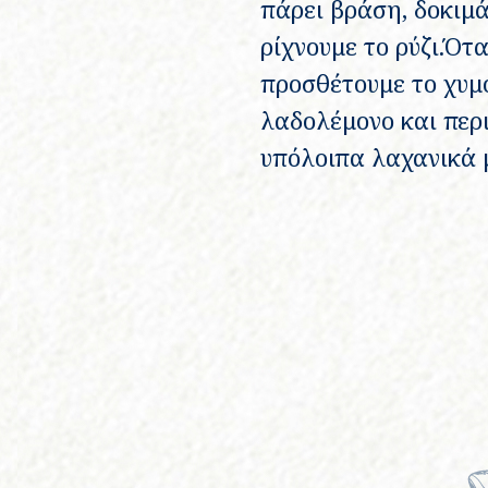
πάρει βράση, δοκιμά
ρίχνουμε το ρύζι.Ότα
προσθέτουμε το χυμ
λαδολέμονο και περι
υπόλοιπα λαχανικά 