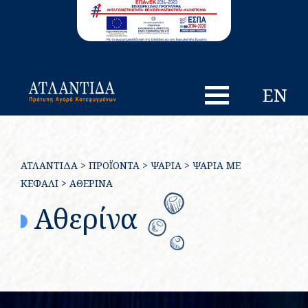
EN
ΑΤΛΑΝΤΙΔΑ
>
ΠΡΟΪΌΝΤΑ
>
ΨΆΡΙΑ
>
ΨΆΡΙΑ ΜΕ
ΚΕΦΆΛΙ
>
ΑΘΕΡΊΝΑ
Αθερίνα