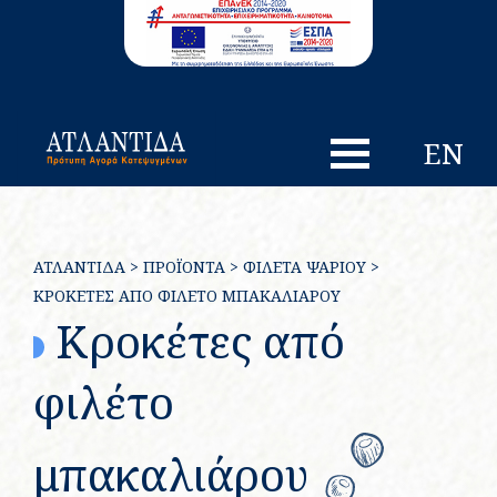
EN
ΑΤΛΑΝΤΙΔΑ
>
ΠΡΟΪΌΝΤΑ
>
ΦΙΛΈΤΑ ΨΑΡΙΟΎ
>
ΚΡΟΚΈΤΕΣ ΑΠΌ ΦΙΛΈΤΟ ΜΠΑΚΑΛΙΆΡΟΥ
Κροκέτες από
φιλέτο
μπακαλιάρου