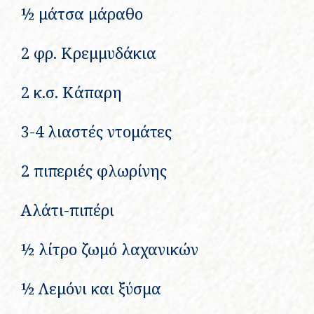
½ μάτσα μάραθο
2 φρ. Κρεμμυδάκια
2 κ.σ. Κάπαρη
3-4 λιαστές ντομάτες
2 πιπεριές φλωρίνης
Αλάτι-πιπέρι
½ λίτρο ζωμό λαχανικών
½ Λεμόνι και ξύσμα