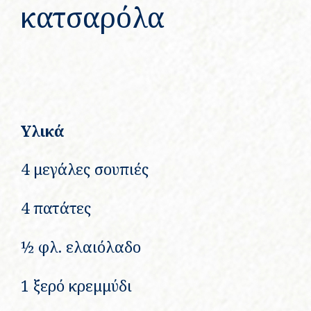
κατσαρόλα
Υλικά
4 μεγάλες σουπιές
4 πατάτες
½ φλ. ελαιόλαδο
1 ξερό κρεμμύδι