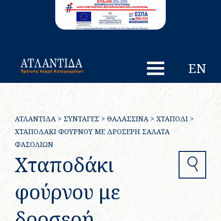
EN
ΑΤΛΑΝΤΙΔΑ
>
ΣΥΝΤΑΓΈΣ
>
ΘΑΛΑΣΣΙΝΆ
>
ΧΤΑΠΌΔΙ
>
ΧΤΑΠΟΔΆΚΙ ΦΟΎΡΝΟΥ ΜΕ ΔΡΟΣΕΡΉ ΣΑΛΆΤΑ
ΦΑΣΟΛΙΏΝ
Χταποδάκι
Search
φούρνου με
δροσερή