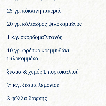
25 γρ. κόκκινη πιπεριά
20 γρ. κόλιαδρος ψιλοκομμένος
1 κ.γ. σκορδομαϊντανός
10 γρ. φρέσκο κρεμμυδάκι
ψιλοκομμένο
ξύσμα & χυμός 1 πορτοκαλιού
½ κ.γ. ξύσμα λεμονιού
2 φύλλα δάφνης