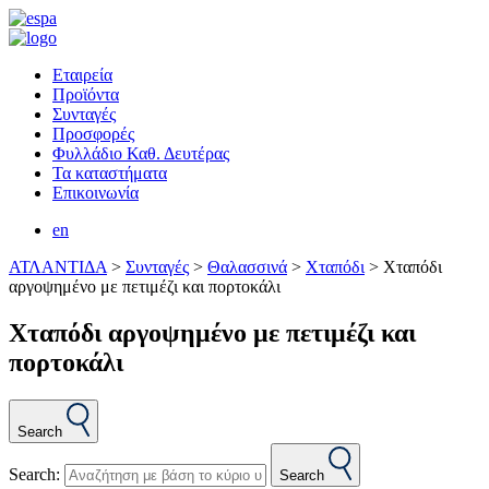
Εταιρεία
Προϊόντα
Συνταγές
Προσφορές
Φυλλάδιο Καθ. Δευτέρας
Τα καταστήματα
Επικοινωνία
en
ΑΤΛΑΝΤΙΔΑ
>
Συνταγές
>
Θαλασσινά
>
Χταπόδι
>
Χταπόδι
αργοψημένο με πετιμέζι και πορτοκάλι
Χταπόδι αργοψημένο με πετιμέζι και
πορτοκάλι
Search
Search:
Search