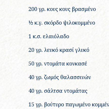
200 γρ. κους κους βρασμένο
½ κ.γ. σκόρδο ψιλοκομμένο
1 κ.σ. ελαιόλαδο
20 γρ. λευκό κρασί γλυκό
50 γρ. ντομάτα κονκασέ
40 γρ. ζωμός θαλασσινών
40 γρ. σάλτσα ντομάτας
15 γρ. βούτυρο παγωμένο κομμέ