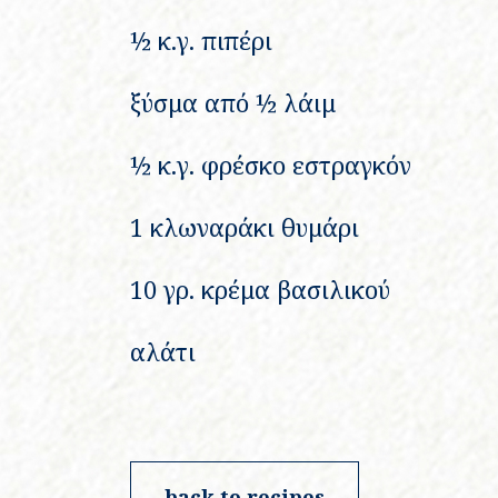
½ κ.γ. πιπέρι
ξύσμα από ½ λάιμ
½ κ.γ. φρέσκο εστραγκόν
1 κλωναράκι θυμάρι
10 γρ. κρέμα βασιλικού
αλάτι
back to recipes