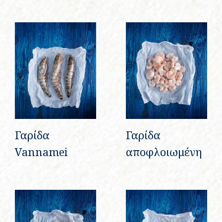
Γαρίδα
Γαρίδα
Vannamei
αποφλοιωμένη