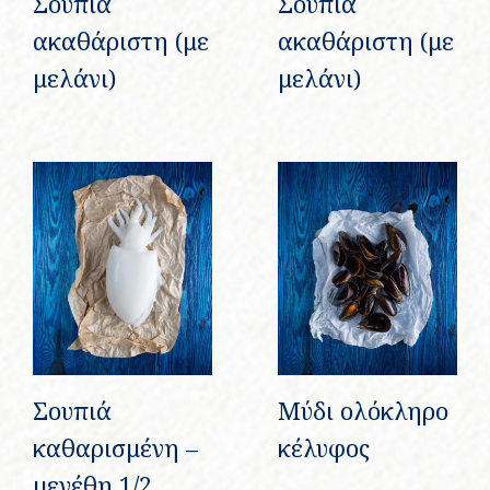
Σουπιά
Σουπιά
ακαθάριστη (με
ακαθάριστη (με
μελάνι)
μελάνι)
Σουπιά
Μύδι ολόκληρο
καθαρισμένη –
κέλυφος
μεγέθη 1/2,