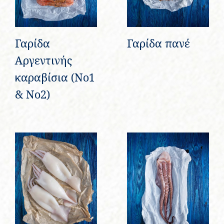
Γαρίδα
Γαρίδα πανέ
Αργεντινής
καραβίσια (Νο1
& Νο2)