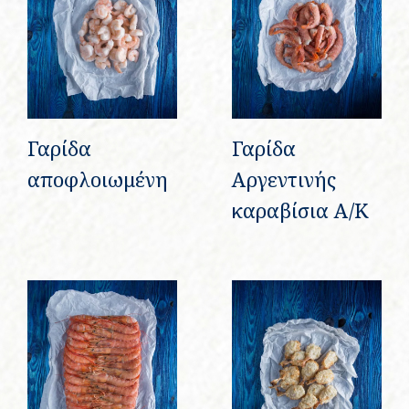
Γαρίδα
Γαρίδα
αποφλοιωμένη
Αργεντινής
καραβίσια Α/Κ